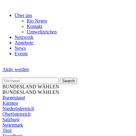
Skip
to
Über uns
the
Rio Negro
content
Kontakt
Umweltzeichen
Netzwerk
Angebote
News
Events
Aktiv werden
BUNDESLAND WÄHLEN
BUNDESLAND WÄHLEN
Burgenland
Kärnten
Niederösterreich
Oberösterreich
Salzburg
Steiermark
Tirol
Vorarlberg