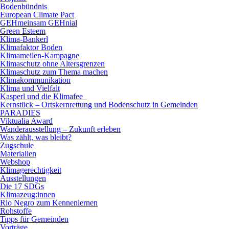
Bodenbündnis
European Climate Pact
GEHmeinsam GEHnial
Green Esteem
Klima-Bankerl
Klimafaktor Boden
Klimameilen-Kampagne
Klimaschutz ohne Altersgrenzen
Klimaschutz zum Thema machen
Klimakommunikation
Klima und Vielfalt
Kasperl und die Klimafee
Kernstück – Ortskernrettung und Bodenschutz in Gemeinden
PARADIES
Viktualia Award
Wanderausstellung – Zukunft erleben
Was zählt, was bleibt?
Zugschule
Materialien
Webshop
Klimagerechtigkeit
Ausstellungen
Die 17 SDGs
Klimazeug:innen
Rio Negro zum Kennenlernen
Rohstoffe
Tipps für Gemeinden
Vorträge