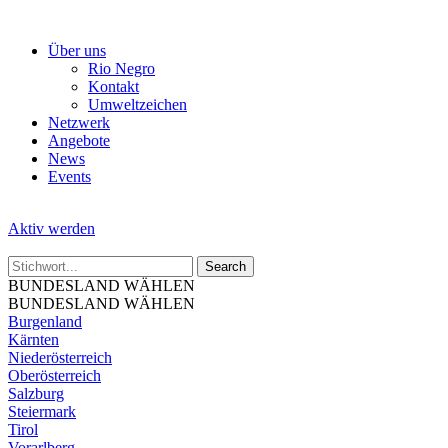
Skip
to
Über uns
the
Rio Negro
content
Kontakt
Umweltzeichen
Netzwerk
Angebote
News
Events
Aktiv werden
BUNDESLAND WÄHLEN
BUNDESLAND WÄHLEN
Burgenland
Kärnten
Niederösterreich
Oberösterreich
Salzburg
Steiermark
Tirol
Vorarlberg