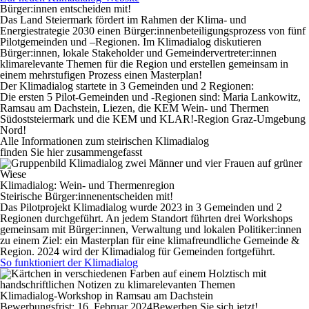
Bürger:innen entscheiden mit!
Das Land Steiermark fördert im Rahmen der Klima- und
Energiestrategie 2030 einen Bürger:innenbeteiligungsprozess von fünf
Pilotgemeinden und –Regionen. Im Klimadialog diskutieren
Bürger:innen, lokale Stakeholder und Gemeindervertreter:innen
klimarelevante Themen für die Region und erstellen gemeinsam in
einem mehrstufigen Prozess einen Masterplan!
Der Klimadialog startete in 3 Gemeinden und 2 Regionen:
Die ersten 5 Pilot-Gemeinden und -Regionen sind: Maria Lankowitz,
Ramsau am Dachstein, Liezen, die KEM Wein- und Thermen
Südoststeiermark und die KEM und KLAR!-Region Graz-Umgebung
Nord!
Alle Informationen zum steirischen Klimadialog
finden Sie hier zusammengefasst
Klimadialog: Wein- und Thermenregion
Steirische Bürger:innen
entscheiden mit!
Das Pilotprojekt Klimadialog wurde 2023 in 3 Gemeinden und 2
Regionen durchgeführt. An jedem Standort führten drei Workshops
gemeinsam mit Bürger:innen, Verwaltung und lokalen Politiker:innen
zu einem Ziel: ein Masterplan für eine klimafreundliche Gemeinde &
Region. 2024 wird der Klimadialog für Gemeinden fortgeführt.
So funktioniert der Klimadialog
Klimadialog-Workshop in Ramsau am Dachstein
Bewerbungsfrist: 16. Februar 2024
Bewerben Sie sich jetzt!