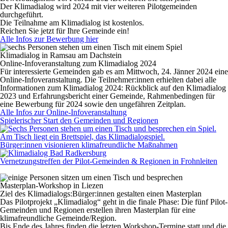
Der Klimadialog wird 2024 mit
vier weiteren Pilotgemeinden
durchgeführt.
Die Teilnahme am Klimadialog ist
kostenlos
.
Reichen Sie jetzt für Ihre Gemeinde ein!
Alle Infos zur Bewerbung hier
Klimadialog in Ramsau am Dachstein
Online-Infoveranstaltung
zum Klimadialog 2024
Für interessierte Gemeinden gab es am Mittwoch, 24. Jänner 2024 eine
Online-Infoveranstaltung. Die Teilnehmer:innen erhielten dabei alle
Informationen zum Klimadialog 2024: Rückblick auf den Klimadialog
2023 und Erfahrungsbericht einer Gemeinde, Rahmenbedingen für
eine Bewerbung für 2024 sowie den ungefähren Zeitplan.
Alle Infos zur Online-Infoveranstaltung
Spielerischer Start den Gemeinden und Regionen
Bürger:innen visionieren klimafreundliche Maßnahmen
Vernetzungstreffen der Pilot-Gemeinden & Regionen in Frohnleiten
Masterplan-Workshop in Liezen
Ziel des Klimadialogs:
Bürger:innen gestalten einen Masterplan
Das Pilotprojekt „Klimadialog“ geht in die finale Phase: Die fünf Pilot-
Gemeinden und Regionen erstellen ihren Masterplan für eine
klimafreundliche Gemeinde/Region.
Bis Ende des Jahres finden die letzten Workshop-Termine statt und die