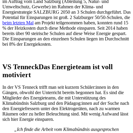
im Auftrag vom Land Salzburg (Abteilung 5, Natur- und
Umweltschutz, Gewerbe) im Rahmen der Klima- und
Energiestrategie SALZBURG 2050 an 3 Schulen durchgeführt. Das
Potential für Einsparungen ist groß. 2 Salzburger 50/50-Schulen, die
beim letzten Mal
am Projekt teilgenommen haben, konnten rund 15
% der Heizkosten durch diese Methode einsparen. Seit 2014 haben
bereits über 90 steirische Schulen auf diese Weise Energie gespart.
Die Einsparungen an den einzelnen Schulen liegen im Durchschnitt
bei 8% der Energiekosten.
VS Tenneck
Das Energieteam ist voll
motiviert
In der VS Tenneck trifft man seit kurzem Schüler:innen in den
Gängen, obwohl der Unterricht bereits begonnen hat. Es sind die
Mitglieder des Energieteams, die mit Unterstützung des
Klimabündnis Salzburg und den Pädagog:innen auf der Suche nach
den Energiefressern unter den Elektrogeräten, nach zu warmen
Räumen oder zu heller Beleuchtung sind. Mit wenig Aufwand lässt
sich hier Energie einsparen.
„
Ich finde die Arbeit vom Klimabündnis ausgesprochen