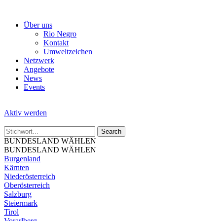
Skip
to
Über uns
the
Rio Negro
content
Kontakt
Umweltzeichen
Netzwerk
Angebote
News
Events
Aktiv werden
BUNDESLAND WÄHLEN
BUNDESLAND WÄHLEN
Burgenland
Kärnten
Niederösterreich
Oberösterreich
Salzburg
Steiermark
Tirol
Vorarlberg