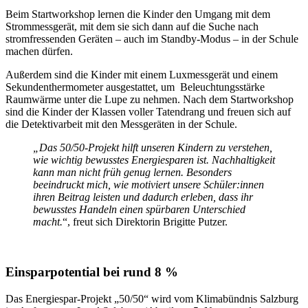
Beim Startworkshop lernen die Kinder den Umgang mit dem
Strommessgerät, mit dem sie sich dann auf die Suche nach
stromfressenden Geräten – auch im Standby-Modus – in der Schule
machen dürfen.
Außerdem sind die Kinder mit einem Luxmessgerät und einem
Sekundenthermometer ausgestattet, um Beleuchtungsstärke
Raumwärme unter die Lupe zu nehmen. Nach dem Startworkshop
sind die Kinder der Klassen voller Tatendrang und freuen sich auf
die Detektivarbeit mit den Messgeräten in der Schule.
„
Das 50/50-Projekt hilft unseren Kindern zu verstehen,
wie wichtig bewusstes Energiesparen ist. Nachhaltigkeit
kann man nicht fr
ü
h genug lernen. Besonders
beeindruckt mich, wie motiviert unsere Sch
ü
ler:innen
ihren Beitrag leisten und dadurch erleben, dass ihr
bewusstes Handeln einen sp
ü
rbaren Unterschied
macht.
“, freut sich Direktorin Brigitte Putzer.
Einsparpotential bei rund 8 %
Das Energiespar-Projekt „50/50“ wird vom Klimabündnis Salzburg