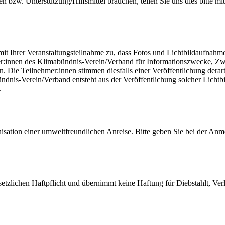
 bzw. Unterstützung/Hilfsmittel brauchen, teilen Sie uns dies bitte 
n mit Ihrer Veranstaltungsteilnahme zu, dass Fotos und Lichtbildaufn
ter:innen des Klimabündnis-Verein/Verband für Informationszwecke, Z
Die Teilnehmer:innen stimmen diesfalls einer Veröffentlichung derart z
is-Verein/Verband entsteht aus der Veröffentlichung solcher Lichtbildw
.
isation einer umweltfreundlichen Anreise. Bitte geben Sie bei der Anm
tzlichen Haftpflicht und übernimmt keine Haftung für Diebstahlt, Ver