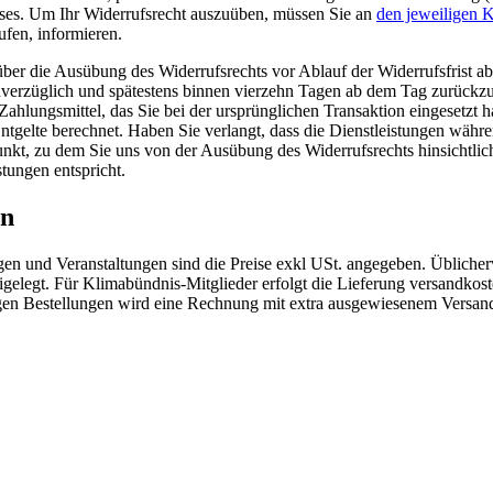
usses. Um Ihr Widerrufsrecht auszuüben, müssen Sie an
den jeweiligen 
ufen, informieren.
g über die Ausübung des Widerrufsrechts vor Ablauf der Widerrufsfrist 
nverzüglich und spätestens binnen vierzehn Tagen ab dem Tag zurückzuz
hlungsmittel, das Sie bei der ursprünglichen Transaktion eingesetzt h
gelte berechnet. Haben Sie verlangt, dass die Dienstleistungen währen
kt, zu dem Sie uns von der Ausübung des Widerrufsrechts hinsichtlich d
tungen entspricht.
en
en und Veranstaltungen sind die Preise exkl USt. angegeben. Üblicherw
eigelegt. Für Klimabündnis-Mitglieder erfolgt die Lieferung versan
rigen Bestellungen wird eine Rechnung mit extra ausgewiesenem Versand