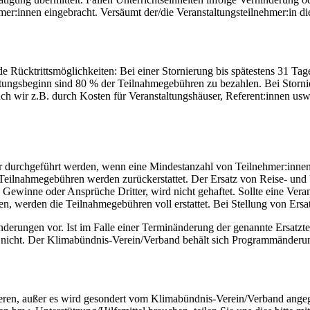
er:innen eingebracht. Versäumt der/die Veranstaltungsteilnehmer:in die
de Rücktrittsmöglichkeiten: Bei einer Stornierung bis spätestens 31 Tag
altungsbeginn sind 80 % der Teilnahmegebühren zu bezahlen. Bei Stor
h wir z.B. durch Kosten für Veranstaltungshäuser, Referent:innen usw.
rchgeführt werden, wenn eine Mindestanzahl von Teilnehmer:innen erre
e Teilnahmegebühren werden zurückerstattet. Der Ersatz von Reise- und
ewinne oder Ansprüche Dritter, wird nicht gehaftet. Sollte eine Veran
nen, werden die Teilnahmegebühren voll erstattet. Bei Stellung von Ers
rungen vor. Ist im Falle einer Terminänderung der genannte Ersatzterm
t nicht. Der Klimabündnis-Verein/Verband behält sich Programmänderun
ieren, außer es wird gesondert vom Klimabündnis-Verein/Verband ang