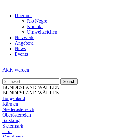
Skip
to
Über uns
the
Rio Negro
content
Kontakt
Umweltzeichen
Netzwerk
Angebote
News
Events
Aktiv werden
BUNDESLAND WÄHLEN
BUNDESLAND WÄHLEN
Burgenland
Kärnten
Niederösterreich
Oberösterreich
Salzburg
Steiermark
Tirol
Vorarlberg