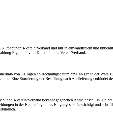
m Klimabündnis-Verein/Verband und nur in einwandfreiem und unben
ezahlung Eigentum vom Klimabündnis-Verein/Verband.
nnerhalb von 14 Tagen ab Rechnungsdatum bzw. ab Erhalt der Ware zu e
hnen. Eine Stornierung der Bestellung nach Auslieferung entbindet den
abündnis-Verein/Verband bekannt gegebenen Anmeldeschluss. Da bei Ve
ngen in der Reihenfolge ihres Einganges berücksichtigt und schriftlich
rbindlich.