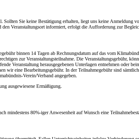
llten Sie keine Bestätigung erhalten, liegt uns keine Anmeldung vor.
den Veranstaltungsort informiert, erfolgt die Aufforderung zur Begle
nahmegebühr binnen 14 Tagen ab Rechnungsdatum auf das vom Klimabün
chtigen zur Veranstaltungsteilnahme. Die Veranstaltungsgebühr, könn
reffende Veranstaltung herausgegebenen Unterlagen entnehmen oder bei
en wir eine Bearbeitungsgebühr. In der Teilnahmegebühr sind sämtlic
limabündnis-Verein/Verband angegeben.
ibung ausgewiesene Ermäßigung.
nach mindestens 80%-iger Anwesenheit auf Wunsch eine Teilnahmebest
igung übermittelt. Fallen Unterrichtseinheiten infolge Verhinderung o