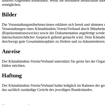
unseren Angeboten teilnehmen. Wenn Sie besondere Bedürfnisse haben
ermöglichen.
Bilder
Die Veranstaltungsteilnehmer:innen erklären sich bereit und stimme
Veranstaltungen eines Klimabündnis-Verein/Verband durch Mitarbei
(Repräsentationszwecke) sowie der Dokumentation angefertigt werden. 
datenschutzrechtlicher Anspruch geltend gemacht wird. Dem Klimabündn
durchwegs gute Gesamtatmosphäre zu fördern und zu dokumentieren
Anreise
Der Klimabündnis-Verein/Verband unterstützt Sie gerne bei der Organ
bilden möchten.
Haftung
Der Klimabündnis-Verein/Verband haftet lediglich im Rahmen der gese
das sachlich zuständige Gericht des jeweiligen Bundeslandes.