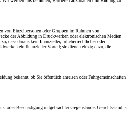
mit. Wir werden uns bemühen, Barrieren abzubauen und Bildung zu
ahmen von Einzelpersonen oder Gruppen im Rahmen von
wecke der Abbildung in Druckwerken oder elektronischen Medien
u, dass daraus kein finanzieller, urheberrechtlicher oder
erke kein finanzieller Vorteil; sie dienen einzig dazu, die
eldung bekannt, ob Sie öffentlich anreisen oder Fahrgemeinschaften
lust oder Beschädigung mitgebrachter Gegenstände. Gerichtsstand ist