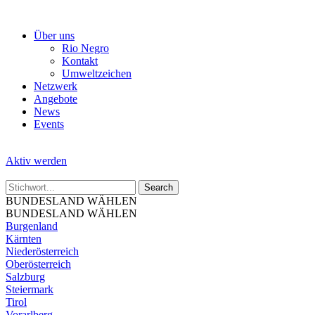
Skip
to
Über uns
the
Rio Negro
content
Kontakt
Umweltzeichen
Netzwerk
Angebote
News
Events
Aktiv werden
BUNDESLAND WÄHLEN
BUNDESLAND WÄHLEN
Burgenland
Kärnten
Niederösterreich
Oberösterreich
Salzburg
Steiermark
Tirol
Vorarlberg