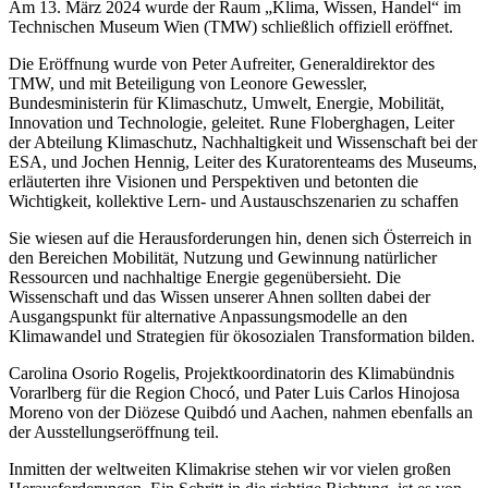
Am 13. März 2024 wurde der Raum „Klima, Wissen, Handel“ im
Technischen Museum Wien (TMW) schließlich offiziell eröffnet.
Die Eröffnung wurde von Peter Aufreiter, Generaldirektor des
TMW, und mit Beteiligung von Leonore Gewessler,
Bundesministerin für Klimaschutz, Umwelt, Energie, Mobilität,
Innovation und Technologie, geleitet. Rune Floberghagen, Leiter
der Abteilung Klimaschutz, Nachhaltigkeit und Wissenschaft bei der
ESA, und Jochen Hennig, Leiter des Kuratorenteams des Museums,
erläuterten ihre Visionen und Perspektiven und betonten die
Wichtigkeit, kollektive Lern- und Austauschszenarien zu schaffen
Sie wiesen auf die Herausforderungen hin, denen sich Österreich in
den Bereichen Mobilität, Nutzung und Gewinnung natürlicher
Ressourcen und nachhaltige Energie gegenübersieht. Die
Wissenschaft und das Wissen unserer Ahnen sollten dabei der
Ausgangspunkt für alternative Anpassungsmodelle an den
Klimawandel und Strategien für ökosozialen Transformation bilden.
Carolina Osorio Rogelis, Projektkoordinatorin des Klimabündnis
Vorarlberg für die Region Chocó, und Pater Luis Carlos Hinojosa
Moreno von der Diözese Quibdó und Aachen, nahmen ebenfalls an
der Ausstellungseröffnung teil.
Inmitten der weltweiten Klimakrise stehen wir vor vielen großen