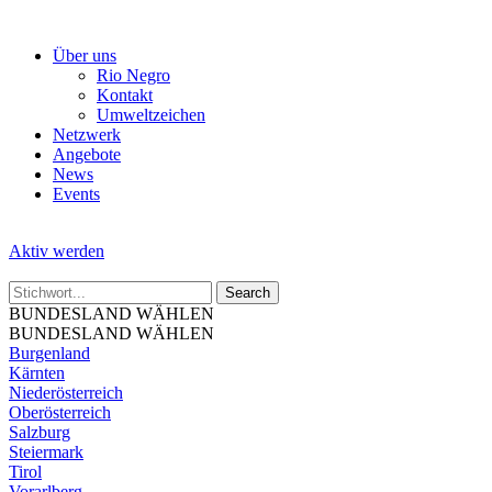
Skip
to
Über uns
the
Rio Negro
content
Kontakt
Umweltzeichen
Netzwerk
Angebote
News
Events
Aktiv werden
BUNDESLAND WÄHLEN
BUNDESLAND WÄHLEN
Burgenland
Kärnten
Niederösterreich
Oberösterreich
Salzburg
Steiermark
Tirol
Vorarlberg