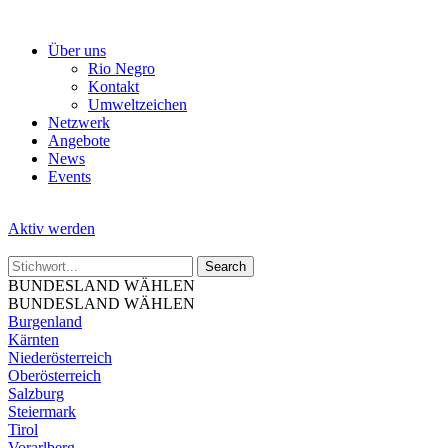
Skip
to
Über uns
the
Rio Negro
content
Kontakt
Umweltzeichen
Netzwerk
Angebote
News
Events
Aktiv werden
BUNDESLAND WÄHLEN
BUNDESLAND WÄHLEN
Burgenland
Kärnten
Niederösterreich
Oberösterreich
Salzburg
Steiermark
Tirol
Vorarlberg