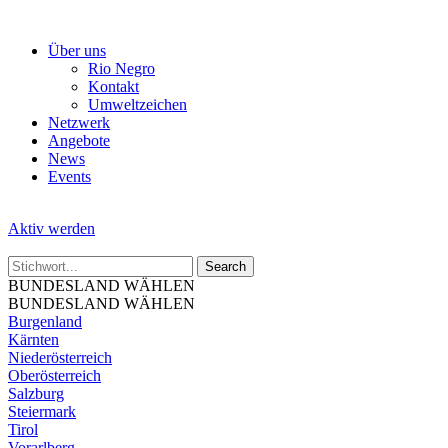
Skip
to
Über uns
the
Rio Negro
content
Kontakt
Umweltzeichen
Netzwerk
Angebote
News
Events
Aktiv werden
BUNDESLAND WÄHLEN
BUNDESLAND WÄHLEN
Burgenland
Kärnten
Niederösterreich
Oberösterreich
Salzburg
Steiermark
Tirol
Vorarlberg