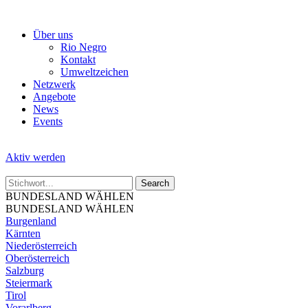
Skip
to
Über uns
the
Rio Negro
content
Kontakt
Umweltzeichen
Netzwerk
Angebote
News
Events
Aktiv werden
BUNDESLAND WÄHLEN
BUNDESLAND WÄHLEN
Burgenland
Kärnten
Niederösterreich
Oberösterreich
Salzburg
Steiermark
Tirol
Vorarlberg