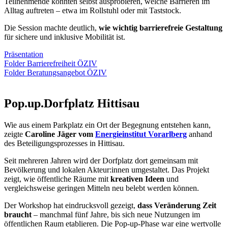
Teilnehmende konnten selbst ausprobieren, welche Barrieren im
Alltag auftreten – etwa im Rollstuhl oder mit Taststock.
Die Session machte deutlich,
wie wichtig barrierefreie Gestaltung
für sichere und inklusive Mobilität ist.
Präsentation
Folder Barrierefreiheit ÖZIV
Folder Beratungsangebot ÖZIV
Pop.up.Dorfplatz Hittisau
Wie aus einem Parkplatz ein Ort der Begegnung entstehen kann,
zeigte
Caroline Jäger vom
Energieinstitut Vorarlberg
anhand
des Beteiligungsprozesses in Hittisau.
Seit mehreren Jahren wird der Dorfplatz dort gemeinsam mit
Bevölkerung und lokalen Akteur:innen umgestaltet. Das Projekt
zeigt, wie öffentliche Räume mit
kreativen Ideen
und
vergleichsweise geringen Mitteln neu belebt werden können.
Der Workshop hat eindrucksvoll gezeigt,
dass Veränderung Zeit
braucht
– manchmal fünf Jahre, bis sich neue Nutzungen im
öffentlichen Raum etablieren. Die Pop‑up‑Phase war eine wertvolle