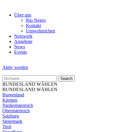
Skip
to
Über uns
the
Rio Negro
content
Kontakt
Umweltzeichen
Netzwerk
Angebote
News
Events
Aktiv werden
BUNDESLAND WÄHLEN
BUNDESLAND WÄHLEN
Burgenland
Kärnten
Niederösterreich
Oberösterreich
Salzburg
Steiermark
Tirol
Vorarlberg