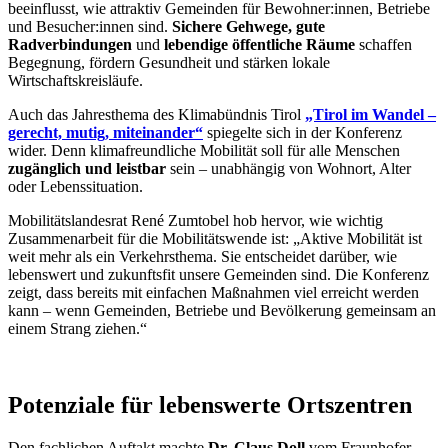
beeinflusst, wie attraktiv Gemeinden für Bewohner:innen, Betriebe
und Besucher:innen sind.
Sichere Gehwege, gute
Radverbindungen
und
lebendige öffentliche Räume
schaffen
Begegnung, fördern Gesundheit und stärken lokale
Wirtschaftskreisläufe.
Auch das Jahresthema des Klimabündnis Tirol
„Tirol im Wandel –
gerecht, mutig, miteinander“
spiegelte sich in der Konferenz
wider. Denn klimafreundliche Mobilität soll für alle Menschen
zugänglich und leistbar
sein – unabhängig von Wohnort, Alter
oder Lebenssituation.
Mobilitätslandesrat
René Zumtobel
hob hervor, wie wichtig
Zusammenarbeit für die Mobilitätswende ist: „Aktive Mobilität ist
weit mehr als ein Verkehrsthema. Sie entscheidet darüber, wie
lebenswert und zukunftsfit unsere Gemeinden sind. Die Konferenz
zeigt, dass bereits mit einfachen Maßnahmen viel erreicht werden
kann – wenn Gemeinden, Betriebe und Bevölkerung gemeinsam an
einem Strang ziehen.“
Potenziale für lebenswerte Ortszentren
Den fachlichen Auftakt machte
Dr.
Claus Doll
vom Fraunhofer-