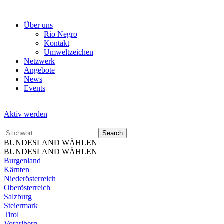
Skip
to
Über uns
the
Rio Negro
content
Kontakt
Umweltzeichen
Netzwerk
Angebote
News
Events
Aktiv werden
BUNDESLAND WÄHLEN
BUNDESLAND WÄHLEN
Burgenland
Kärnten
Niederösterreich
Oberösterreich
Salzburg
Steiermark
Tirol
Vorarlberg