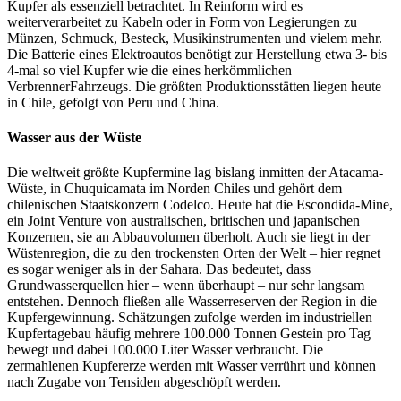
Kupfer als essenziell betrachtet. In Reinform wird es
weiterverarbeitet zu Kabeln oder in Form von Legierungen zu
Münzen, Schmuck, Besteck, Musikinstrumenten und vielem mehr.
Die Batterie eines Elektroautos benötigt zur Herstellung etwa 3- bis
4-mal so viel Kupfer wie die eines herkömmlichen
VerbrennerFahrzeugs. Die größten Produktionsstätten liegen heute
in Chile, gefolgt von Peru und China.
Wasser aus der Wüste
Die weltweit größte Kupfermine lag bislang inmitten der Atacama-
Wüste, in Chuquicamata im Norden Chiles und gehört dem
chilenischen Staatskonzern Codelco. Heute hat die Escondida-Mine,
ein Joint Venture von australischen, britischen und japanischen
Konzernen, sie an Abbauvolumen überholt. Auch sie liegt in der
Wüstenregion, die zu den trockensten Orten der Welt – hier regnet
es sogar weniger als in der Sahara. Das bedeutet, dass
Grundwasserquellen hier – wenn überhaupt – nur sehr langsam
entstehen. Dennoch fließen alle Wasserreserven der Region in die
Kupfergewinnung. Schätzungen zufolge werden im industriellen
Kupfertagebau häufig mehrere 100.000 Tonnen Gestein pro Tag
bewegt und dabei 100.000 Liter Wasser verbraucht. Die
zermahlenen Kupfererze werden mit Wasser verrührt und können
nach Zugabe von Tensiden abgeschöpft werden.