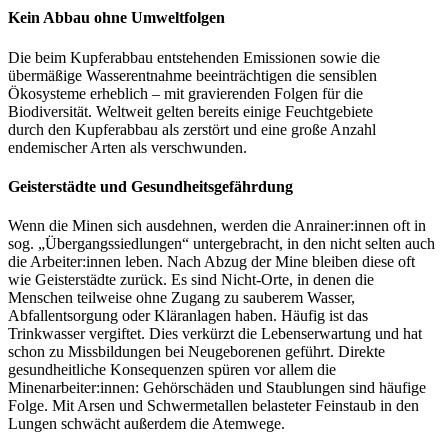
Kein Abbau ohne Umweltfolgen
Die beim Kupferabbau entstehenden Emissionen sowie die
übermäßige Wasserentnahme beeinträchtigen die sensiblen
Ökosysteme erheblich – mit gravierenden Folgen für die
Biodiversität. Weltweit gelten bereits einige Feuchtgebiete
durch den Kupferabbau als zerstört und eine große Anzahl
endemischer Arten als verschwunden.
Geisterstädte und Gesundheitsgefährdung
Wenn die Minen sich ausdehnen, werden die Anrainer:innen oft in
sog. „Übergangssiedlungen“ untergebracht, in den nicht selten auch
die Arbeiter:innen leben. Nach Abzug der Mine bleiben diese oft
wie Geisterstädte zurück. Es sind Nicht-Orte, in denen die
Menschen teilweise ohne Zugang zu sauberem Wasser,
Abfallentsorgung oder Kläranlagen haben. Häufig ist das
Trinkwasser vergiftet. Dies verkürzt die Lebenserwartung und hat
schon zu Missbildungen bei Neugeborenen geführt. Direkte
gesundheitliche Konsequenzen spüren vor allem die
Minenarbeiter:innen: Gehörschäden und Staublungen sind häufige
Folge. Mit Arsen und Schwermetallen belasteter Feinstaub in den
Lungen schwächt außerdem die Atemwege.