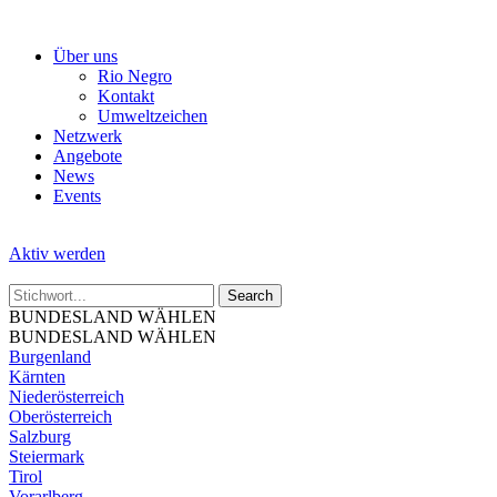
Skip
to
Über uns
the
Rio Negro
content
Kontakt
Umweltzeichen
Netzwerk
Angebote
News
Events
Aktiv werden
BUNDESLAND WÄHLEN
BUNDESLAND WÄHLEN
Burgenland
Kärnten
Niederösterreich
Oberösterreich
Salzburg
Steiermark
Tirol
Vorarlberg