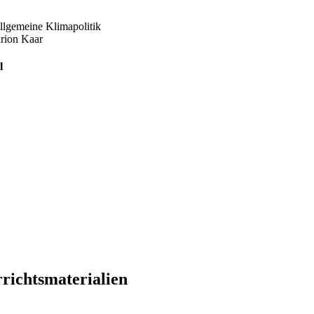
lgemeine Klimapolitik
arion Kaar
l
rrichtsmaterialien