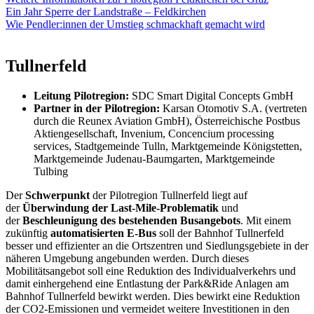
Ein Jahr Sperre der Landstraße – Feldkirchen
Wie Pendler:innen der Umstieg schmackhaft gemacht wird
Tullnerfeld
Leitung Pilotregion:
SDC Smart Digital Concepts GmbH
Partner in der Pilotregion: ​
Karsan Otomotiv S.A. (vertreten
durch die Reunex Aviation GmbH), Österreichische Postbus
Aktiengesellschaft, Invenium, Concencium processing
services, Stadtgemeinde Tulln, Marktgemeinde Königstetten,
Marktgemeinde Judenau-Baumgarten, Marktgemeinde
Tulbing
Der
Schwerpunkt
der Pilotregion Tullnerfeld liegt auf
der
Überwindung der Last-Mile-Problematik
und
der
Beschleunigung des bestehenden Busangebots
. Mit einem
zukünftig
automatisierten E-Bus
soll der Bahnhof Tullnerfeld
besser und effizienter an die Ortszentren und Siedlungsgebiete in der
näheren Umgebung angebunden werden. Durch dieses
Mobilitätsangebot soll eine Reduktion des Individu­alverkehrs und
damit einhergehend eine Entlastung der Park&Ride Anlagen am
Bahnhof Tullnerfeld bewirkt werden. Dies be­wirkt eine Reduktion
der CO2-Emissionen und vermeidet weitere Investitionen in den