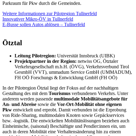
Parkraum für Pkw durch die Gemeinden.
Weitere Informationen zur Pilotregion Tullnerfeld
Innovativer Mikro-ÖV in Tullnerfeld
E-Busse sollen Autos ablösen – Tullnerfeld
Ötztal
Leitung Pilotregion:
Universität Innsbruck (UIBK)
Projektpartner in der Region:
netwiss OG, Ötztaler
Verkehrsgesellschaft m.b.H. (ÖVG), Verkehrsverbund Tirol
GesmbH (VVT), ummadum Service GmbH (UMMADUM),
FH OÖ Forschungs & Entwicklung GmbH (FH OÖ)
In der Pilotregion Ötztal liegt der Fokus auf der nachhaltigen
Gestaltung des mit dem
Tourismus
verbundenen Verkehrs. Unter
anderem werden passende
multimodale Mobilitätsangebote für
An- und Abreise
sowie die
Vor-Ort-Mobilität ohne eigenen
Pkw
entwickelt und erprobt. Damit verbunden ist die Erprobung
von Ride-Sharing, multimodalen Knoten sowie Gepäckservices
bzw. -logistik. Die entwickelten Mobilitätslösungen beziehen auch
Einheimische, (saisonal) Beschäftigte und Pendler:innen ein, um
auch in deren Mobilität eine Verhaltensänderung hin zu einem