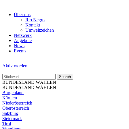
Skip
to
Über uns
the
Rio Negro
content
Kontakt
Umweltzeichen
Netzwerk
Angebote
News
Events
Aktiv werden
BUNDESLAND WÄHLEN
BUNDESLAND WÄHLEN
Burgenland
Kärnten
Niederösterreich
Oberösterreich
Salzburg
Steiermark
Tirol
Vorarlberg