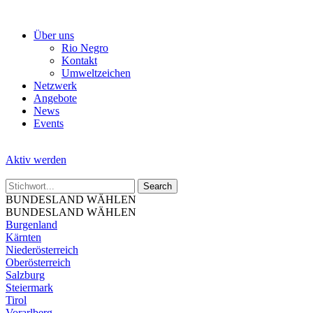
Skip
to
Über uns
the
Rio Negro
content
Kontakt
Umweltzeichen
Netzwerk
Angebote
News
Events
Aktiv werden
BUNDESLAND WÄHLEN
BUNDESLAND WÄHLEN
Burgenland
Kärnten
Niederösterreich
Oberösterreich
Salzburg
Steiermark
Tirol
Vorarlberg