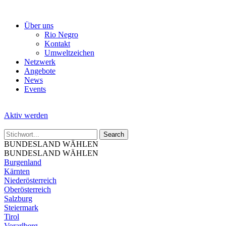
Skip
to
Über uns
the
Rio Negro
content
Kontakt
Umweltzeichen
Netzwerk
Angebote
News
Events
Aktiv werden
BUNDESLAND WÄHLEN
BUNDESLAND WÄHLEN
Burgenland
Kärnten
Niederösterreich
Oberösterreich
Salzburg
Steiermark
Tirol
Vorarlberg