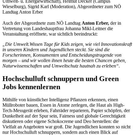
Umwelt- u. Energiewirtschaft), Helmut Decker (Campus
Wieselburg), Sigrid Karl (Moderation), Abgeordneter zum NÖ
Landtag Anton Erber
Auch der Abgeordnete zum NÖ Landtag
Anton Erber,
der in
Vertretung von Landeshauptfrau Johanna Mikl-Leitner die
Veranstaltung eröffnete, war sichtlich beeindruckt:
„Die Umwelt.Wissen Tage für Kids zeigen, wie viel Innovationskraft
in unseren Kindern und Jugendlichen steckt. Sie sind die
Forscherinnen, Konsumenten und Entscheidungstragende von
morgen – und wir wollen ihnen heute die besten Chancen geben,
Naturwissenschaften und Umweltschutz hautnah zu erleben“.
Hochschulluft schnuppern und Green
Jobs kennenlernen
Mithilfe von künstlicher Intelligenz Pflanzen erkennen, einen
Müllroboter bauen, Essen in Atome zerlegen, die Haut als High-
Tech-Messgerät erleben, Fahrräder reparieren, Papier schöpfen, der
Dunkelheit auf der Spur sein, Fairness und globale Gerechtigkeit
diskutieren oder eigene Schokocreme und Deo herstellen: die
Vielfalt an Angeboten war groß. Die Jugendlichen konnten so nicht
nur Hochschulluft schnuppern, sondern auch einen Blick auf