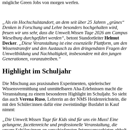
mögliche Green Jobs von morgen werfen.
„Als ein Hochschulstandort, an dem seit über 25 Jahren „grünes“
Denken in Forschung und Lehre besonders hochgehalten wird,
freuen wir uns sehr, dass die Umwelt.Wissen Tage 2026 am Campus
Wieselburg durchgeführt werden“
, betont Standortleiter
Helmut
Decker
.
„Diese Veranstaltung ist eine essenzielle Plattform, um den
Wissenstransfer und den Austausch zu den dringendsten Fragen der
Umweltbildung und Nachhaltigkeit, insbesondere mit den jungen
Generationen, voranzutreiben.“
Highlight im Schuljahr
Die Mischung aus praxisnahen Experimenten, spielerischer
Wissensvermittlung und unmittelbaren Aha-Erlebnissen macht die
Veranstaltung zu einem besonderen Highlight im Schuljahr. So sieht
das auch
Verena Ruso
, Lehrerin an der NMS Heidenreichstein, die
mit den Schüler:innen dafür eine zweistündige Busfahrt in Kauf
nimmt:
„Die Umwelt.Wissen Tage für Kids sind für uns ein Muss! Eine
gelungene, facettenreiche und professionelle Veranstaltung, die
unsere Schüler:innen an verschiedensten Interessensgebieten abholt