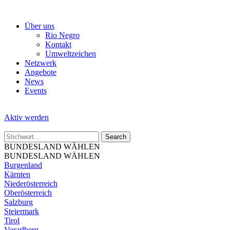
Skip
to
Über uns
the
Rio Negro
content
Kontakt
Umweltzeichen
Netzwerk
Angebote
News
Events
Aktiv werden
BUNDESLAND WÄHLEN
BUNDESLAND WÄHLEN
Burgenland
Kärnten
Niederösterreich
Oberösterreich
Salzburg
Steiermark
Tirol
Vorarlberg