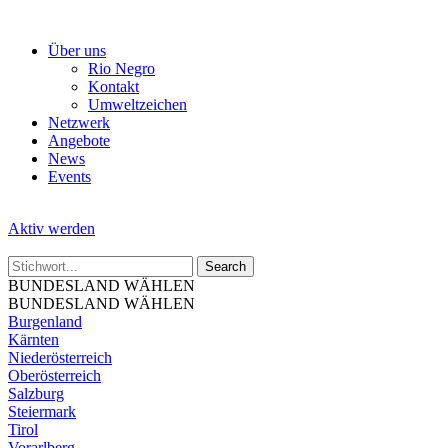
Skip
to
Über uns
the
Rio Negro
content
Kontakt
Umweltzeichen
Netzwerk
Angebote
News
Events
Aktiv werden
BUNDESLAND WÄHLEN
BUNDESLAND WÄHLEN
Burgenland
Kärnten
Niederösterreich
Oberösterreich
Salzburg
Steiermark
Tirol
Vorarlberg