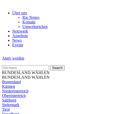
Skip
to
Über uns
the
Rio Negro
content
Kontakt
Umweltzeichen
Netzwerk
Angebote
News
Events
Aktiv werden
BUNDESLAND WÄHLEN
BUNDESLAND WÄHLEN
Burgenland
Kärnten
Niederösterreich
Oberösterreich
Salzburg
Steiermark
Tirol
Vorarlberg