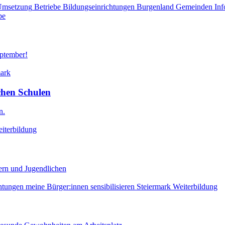
Umsetzung
Betriebe
Bildungseinrichtungen
Burgenland
Gemeinden
Inf
pe
eptember!
mark
chen Schulen
n.
iterbildung
ern und Jugendlichen
htungen
meine Bürger:innen sensibilisieren
Steiermark
Weiterbildung