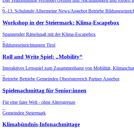
Das Teambuilding verbindet Genuss und Nachhaltigkeit und fördert 
9.-13. Schulstufe
Allgemeine News/Angebot
Betriebe
Bildungseinric
Workshop in der Steiermark: Klima-Escapebox
Spannender Rätselspaß mit der Klima-Escapebox
Bildungseinrichtungen
Tirol
Roll and Write Spiel: „Mobility“
Interaktives Lernspiel zum Zusammenhang von Mobilität, Klimaschut
Betriebe
Betriebe
Gemeinden
Oberösterreich
Partner Angebot
Spielenachmittag für Senior:innen
Für eine faire Welt - ohne Altersgrenze
Gemeinden
Steiermark
Klimabündnis-Infonachmittage