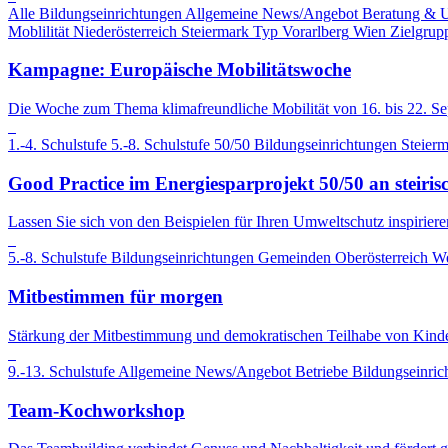
Alle Bildungseinrichtungen
Allgemeine News/Angebot
Beratung & 
Moblilität
Niederösterreich
Steiermark
Typ
Vorarlberg
Wien
Zielgrup
Kampagne: Europäische Mobilitätswoche
Die Woche zum Thema klimafreundliche Mobilität von 16. bis 22. S
1.-4. Schulstufe
5.-8. Schulstufe
50/50
Bildungseinrichtungen
Steier
Good Practice im Energiesparprojekt 50/50 an steiris
Lassen Sie sich von den Beispielen für Ihren Umweltschutz inspiriere
5.-8. Schulstufe
Bildungseinrichtungen
Gemeinden
Oberösterreich
We
Mitbestimmen für morgen
Stärkung der Mitbestimmung und demokratischen Teilhabe von Kind
9.-13. Schulstufe
Allgemeine News/Angebot
Betriebe
Bildungseinric
Team-Kochworkshop