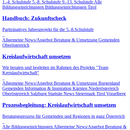
1.-4. Schulstufe
5.-8. Schulstufe
9.-13. Schulstufe
Alle
Bildungseinrichtungen
Bildungseinrichtungen
Tirol
Handbuch: Zukunftscheck
Partizipatives Jahresprojekt für die 5.-8.Schulstufe
Allgemeine News/Angebot
Beratung & Umsetzung
Gemeinden
Oberösterreich
Kreislaufwirtschaft umsetzen
Wir beraten und begleiten im Rahmen des Projekts "Team
Kreislaufwirtschaft"
Allgemeine News/Angebot
Beratung & Umsetzung
Burgenland
Gemeinden
Information & Inspiration
Kärnten
Niederösterreich
Oberösterreich
Salzburg
Startsite News
Steiermark
Tirol
Vorarlberg
Prozessbegleitung: Kreislaufwirtschaft umsetzen
Beratungsprozess für Gemeinden und Regionen in ganz Österreich
Alle Bildungseinrichtungen
Allgemeine News/Angebot
Beratung &