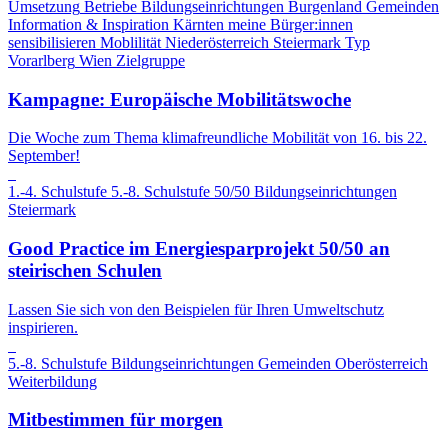
Umsetzung
Betriebe
Bildungseinrichtungen
Burgenland
Gemeinden
Information & Inspiration
Kärnten
meine Bürger:innen
sensibilisieren
Moblilität
Niederösterreich
Steiermark
Typ
Vorarlberg
Wien
Zielgruppe
Kampagne: Europäische Mobilitätswoche
Die Woche zum Thema klimafreundliche Mobilität von 16. bis 22.
September!
1.-4. Schulstufe
5.-8. Schulstufe
50/50
Bildungseinrichtungen
Steiermark
Good Practice im Energiesparprojekt 50/50 an
steirischen Schulen
Lassen Sie sich von den Beispielen für Ihren Umweltschutz
inspirieren.
5.-8. Schulstufe
Bildungseinrichtungen
Gemeinden
Oberösterreich
Weiterbildung
Mitbestimmen für morgen