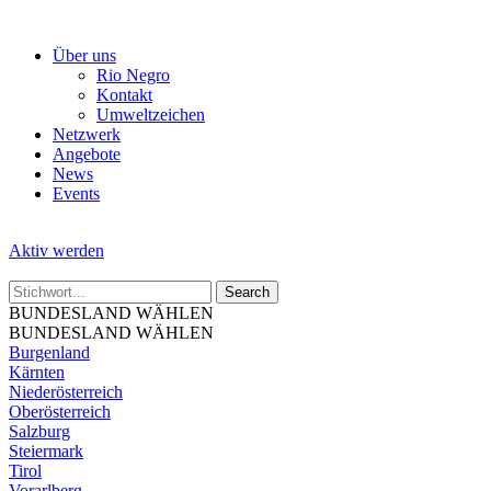
Skip
to
Über uns
the
Rio Negro
content
Kontakt
Umweltzeichen
Netzwerk
Angebote
News
Events
Aktiv werden
BUNDESLAND WÄHLEN
BUNDESLAND WÄHLEN
Burgenland
Kärnten
Niederösterreich
Oberösterreich
Salzburg
Steiermark
Tirol
Vorarlberg