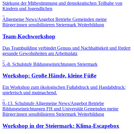
Stärkung der Mitbestimmung und demokratischen Teilhabe von
Kindern und Jugendlichen
Allgemeine News/Angebot
Betriebe
Gemeinden
meine
Bürger:innen sensibilisieren
Steiermark
Weiterbildung
Team-Kochworkshop
Das Teambuilding verbindet Genuss und Nachhaltigkeit und fördert
gesunde Gewohnheiten am Arbeitsplatz
5.-8. Schulstufe
Bildungseinrichtungen
Steiermark
Workshop: Große Hände, kleine Füße
Ein Workshop zum ökologischen Fußabdruck und Handabdruck:
spielerisch und mutmachend.
9.-13. Schulstufe
Allgemeine News/Angebot
Betriebe
Bildungseinrichtungen
FH und Universität
Gemeinden
meine
Bürger:innen sensibilisieren
Steiermark
Weiterbildung
Workshop in der Steiermark: Klima-Escapebox