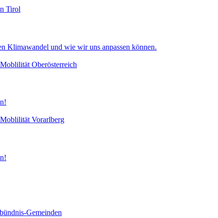
en
Tirol
en Klimawandel und wie wir uns anpassen können.
Moblilität
Oberösterreich
n!
Moblilität
Vorarlberg
n!
mabündnis-Gemeinden