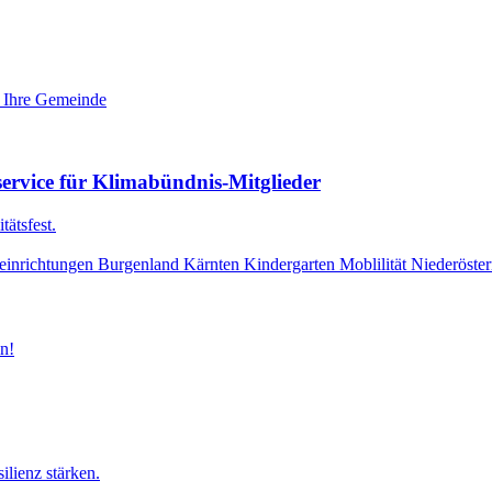
r Ihre Gemeinde
rvice für Klimabündnis-Mitglieder
tätsfest.
einrichtungen
Burgenland
Kärnten
Kindergarten
Moblilität
Niederöster
n!
ilienz stärken.