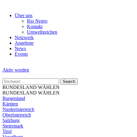
Skip
to
Über uns
the
Rio Negro
content
Kontakt
Umweltzeichen
Netzwerk
Angebote
News
Events
Aktiv werden
BUNDESLAND WÄHLEN
BUNDESLAND WÄHLEN
Burgenland
Kärnten
Niederösterreich
Oberösterreich
Salzburg
Steiermark
Tirol
Vorarlberg