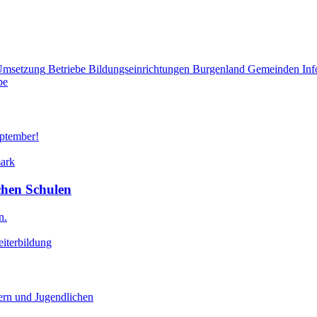
Umsetzung
Betriebe
Bildungseinrichtungen
Burgenland
Gemeinden
Inf
pe
eptember!
mark
chen Schulen
n.
iterbildung
ern und Jugendlichen