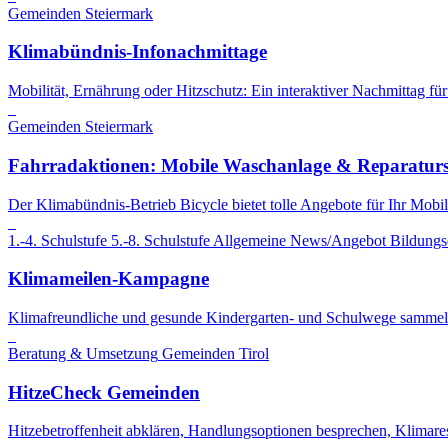
Gemeinden
Steiermark
Klimabündnis-Infonachmittage
Mobilität, Ernährung oder Hitzschutz: Ein interaktiver Nachmittag fü
Gemeinden
Steiermark
Fahrradaktionen: Mobile Waschanlage & Reparaturse
Der Klimabündnis-Betrieb Bicycle bietet tolle Angebote für Ihr Mobili
1.-4. Schulstufe
5.-8. Schulstufe
Allgemeine News/Angebot
Bildungs
Klimameilen-Kampagne
Klimafreundliche und gesunde Kindergarten- und Schulwege sammel
Beratung & Umsetzung
Gemeinden
Tirol
HitzeCheck Gemeinden
Hitzebetroffenheit abklären, Handlungsoptionen besprechen, Klimares