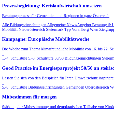
Prozessbegleitung: Kreislaufwirtschaft umsetzen
Beratungsprozess für Gemeinden und Regionen in ganz Österreich
Alle Bildungseinrichtungen
Allgemeine News/Angebot
Beratung & 
Moblilität
Niederösterreich
Steiermark
Typ
Vorarlberg
Wien
Zielgrup
Kampagne: Europäische Mobilitätswoche
Die Woche zum Thema klimafreundliche Mobilität von 16. bis 22. S
1.-4. Schulstufe
5.-8. Schulstufe
50/50
Bildungseinrichtungen
Steier
Good Practice im Energiesparprojekt 50/50 an steiris
Lassen Sie sich von den Beispielen für Ihren Umweltschutz inspiriere
5.-8. Schulstufe
Bildungseinrichtungen
Gemeinden
Oberösterreich
We
Mitbestimmen für morgen
Stärkung der Mitbestimmung und demokratischen Teilhabe von Kind