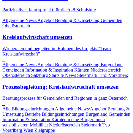
Partizipatives Jahresprojekt für die 5.-8.Schulstufe
Allgemeine News/Angebot
Beratung & Umsetzung
Gemeinden
Oberösterreich
Kreislaufwirtschaft umsetzen
Wir beraten und begleiten im Rahmen des Projekts "Team
Kreislaufwirtschaft"
Allgemeine News/Angebot
Beratung & Umsetzung
Burgenland
Gemeinden
Information & Inspiration
Kärnten
Niederösterreich
Oberösterreich
Salzburg
Startsite News
Steiermark
Tirol
Vorarlberg
Prozessbegleitung: Kreislaufwirtschaft umsetzen
Beratungsprozess für Gemeinden und Regionen in ganz Österreich
Alle Bildungseinrichtungen
Allgemeine News/Angebot
Beratung &
Umsetzung
Betriebe
Bildungseinrichtungen
Burgenland
Gemeinden
Information & Inspiration
Kärnten
meine Bürger:innen
sensibilisieren
Moblilität
Niederösterreich
Steiermark
Typ
Vorarlberg
Wien
Zielgruppe