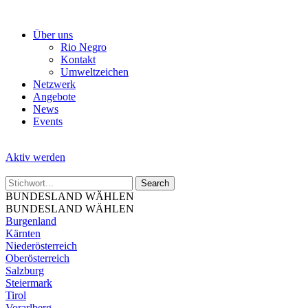
Skip
to
Über uns
the
Rio Negro
content
Kontakt
Umweltzeichen
Netzwerk
Angebote
News
Events
Aktiv werden
BUNDESLAND WÄHLEN
BUNDESLAND WÄHLEN
Burgenland
Kärnten
Niederösterreich
Oberösterreich
Salzburg
Steiermark
Tirol
Vorarlberg