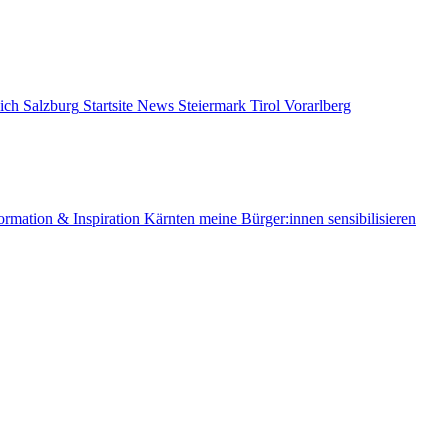
ich
Salzburg
Startsite News
Steiermark
Tirol
Vorarlberg
ormation & Inspiration
Kärnten
meine Bürger:innen sensibilisieren