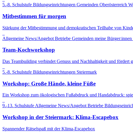
5.-8. Schulstufe
Bildungseinrichtungen
Gemeinden
Oberösterreich
We
Mitbestimmen für morgen
Stärkung der Mitbestimmung und demokratischen Teilhabe von Kind
Allgemeine News/Angebot
Betriebe
Gemeinden
meine Bürger:innen s
Team-Kochworkshop
Das Teambuilding verbindet Genuss und Nachhaltigkeit und fördert 
5.-8. Schulstufe
Bildungseinrichtungen
Steiermark
Workshop: Große Hände, kleine Füße
Ein Workshop zum ökologischen Fußabdruck und Handabdruck: spie
9.-13. Schulstufe
Allgemeine News/Angebot
Betriebe
Bildungseinric
Workshop in der Steiermark: Klima-Escapebox
Spannender Rätselspaß mit der Klima-Escapebox