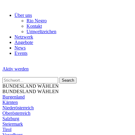
Skip
to
Über uns
the
Rio Negro
content
Kontakt
Umweltzeichen
Netzwerk
Angebote
News
Events
Aktiv werden
BUNDESLAND WÄHLEN
BUNDESLAND WÄHLEN
Burgenland
Kärnten
Niederösterreich
Oberösterreich
Salzburg
Steiermark
Tirol
Vorarlberg