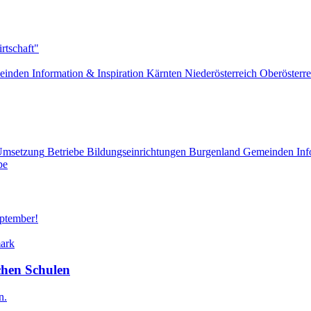
rtschaft"
einden
Information & Inspiration
Kärnten
Niederösterreich
Oberösterre
Umsetzung
Betriebe
Bildungseinrichtungen
Burgenland
Gemeinden
Inf
pe
eptember!
mark
chen Schulen
n.