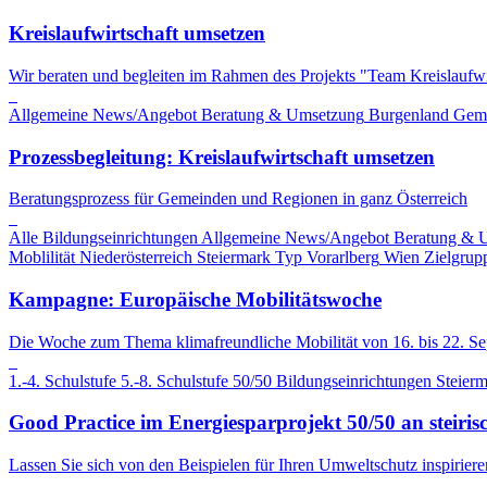
Kreislaufwirtschaft umsetzen
Wir beraten und begleiten im Rahmen des Projekts "Team Kreislaufwi
Allgemeine News/Angebot
Beratung & Umsetzung
Burgenland
Gem
Prozessbegleitung: Kreislaufwirtschaft umsetzen
Beratungsprozess für Gemeinden und Regionen in ganz Österreich
Alle Bildungseinrichtungen
Allgemeine News/Angebot
Beratung & 
Moblilität
Niederösterreich
Steiermark
Typ
Vorarlberg
Wien
Zielgrup
Kampagne: Europäische Mobilitätswoche
Die Woche zum Thema klimafreundliche Mobilität von 16. bis 22. S
1.-4. Schulstufe
5.-8. Schulstufe
50/50
Bildungseinrichtungen
Steier
Good Practice im Energiesparprojekt 50/50 an steiris
Lassen Sie sich von den Beispielen für Ihren Umweltschutz inspiriere