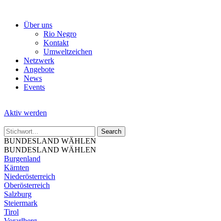
Skip
to
Über uns
the
Rio Negro
content
Kontakt
Umweltzeichen
Netzwerk
Angebote
News
Events
Aktiv werden
BUNDESLAND WÄHLEN
BUNDESLAND WÄHLEN
Burgenland
Kärnten
Niederösterreich
Oberösterreich
Salzburg
Steiermark
Tirol
Vorarlberg