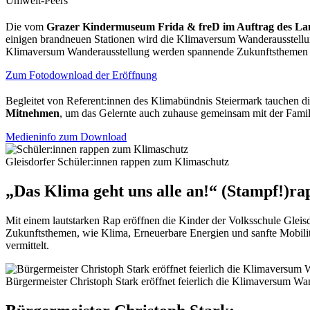
Umwelt-Peers
Die vom
Grazer Kindermuseum Frida & freD
im Auftrag
des La
einigen brandneuen Stationen wird die Klimaversum Wanderausstellu
Klimaversum Wanderausstellung werden spannende Zukunftsthemen fü
Zum Fotodownload der Eröffnung
Begleitet von Referent:innen des Klimabündnis Steiermark tauchen di
Mitnehmen
, um das Gelernte auch zuhause gemeinsam mit der Famili
Medieninfo zum Download
Gleisdorfer Schüler:innen rappen zum Klimaschutz
„Das Klima geht uns alle an!“ (Stampf!)
ra
Mit einem lautstarken Rap eröffnen die Kinder der Volksschule Gleis
Zukunftsthemen, wie Klima, Erneuerbare Energien und sanfte Mobilit
vermittelt.
Bürgermeister Christoph Stark eröffnet feierlich die Klimaversum Wa