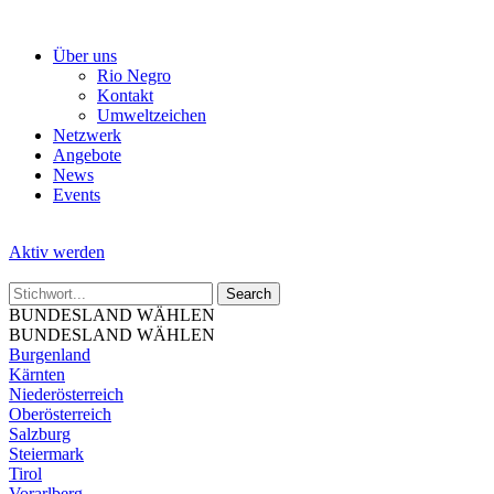
Skip
to
Über uns
the
Rio Negro
content
Kontakt
Umweltzeichen
Netzwerk
Angebote
News
Events
Aktiv werden
BUNDESLAND WÄHLEN
BUNDESLAND WÄHLEN
Burgenland
Kärnten
Niederösterreich
Oberösterreich
Salzburg
Steiermark
Tirol
Vorarlberg