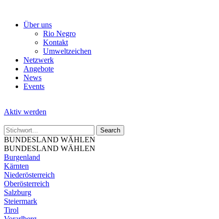
Skip
to
Über uns
the
Rio Negro
content
Kontakt
Umweltzeichen
Netzwerk
Angebote
News
Events
Aktiv werden
BUNDESLAND WÄHLEN
BUNDESLAND WÄHLEN
Burgenland
Kärnten
Niederösterreich
Oberösterreich
Salzburg
Steiermark
Tirol
Vorarlberg