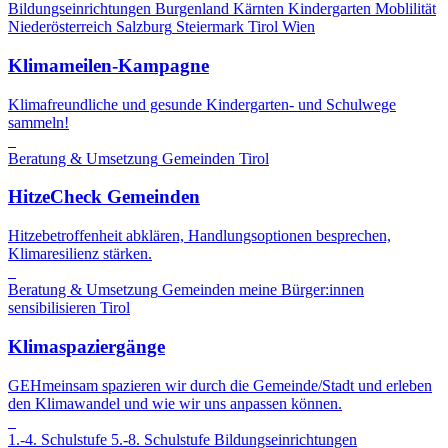
Bildungseinrichtungen
Burgenland
Kärnten
Kindergarten
Moblilität
Niederösterreich
Salzburg
Steiermark
Tirol
Wien
Klimameilen-Kampagne
Klimafreundliche und gesunde Kindergarten- und Schulwege
sammeln!
Beratung & Umsetzung
Gemeinden
Tirol
HitzeCheck Gemeinden
Hitzebetroffenheit abklären, Handlungsoptionen besprechen,
Klimaresilienz stärken.
Beratung & Umsetzung
Gemeinden
meine Bürger:innen
sensibilisieren
Tirol
Klimaspaziergänge
GEHmeinsam spazieren wir durch die Gemeinde/Stadt und erleben
den Klimawandel und wie wir uns anpassen können.
1.-4. Schulstufe
5.-8. Schulstufe
Bildungseinrichtungen