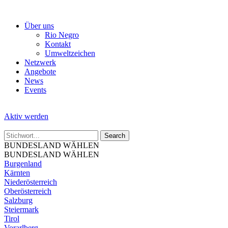
Skip
to
Über uns
the
Rio Negro
content
Kontakt
Umweltzeichen
Netzwerk
Angebote
News
Events
Aktiv werden
BUNDESLAND WÄHLEN
BUNDESLAND WÄHLEN
Burgenland
Kärnten
Niederösterreich
Oberösterreich
Salzburg
Steiermark
Tirol
Vorarlberg