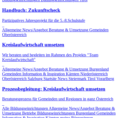
Handbuch: Zukunftscheck
Partizipatives Jahresprojekt für die 5.-8.Schulstufe
Allgemeine News/Angebot
Beratung & Umsetzung
Gemeinden
Oberösterreich
Kreislaufwirtschaft umsetzen
Wir beraten und begleiten im Rahmen des Projekts "Team
Kreislaufwirtschaft"
Allgemeine News/Angebot
Beratung & Umsetzung
Burgenland
Gemeinden
Information & Inspiration
Kärnten
Niederösterreich
Oberösterreich
Salzburg
Startsite News
Steiermark
Tirol
Vorarlberg
Prozessbegleitung: Kreislaufwirtschaft umsetzen
Beratungsprozess für Gemeinden und Regionen in ganz Österreich
Alle Bildungseinrichtungen
Allgemeine News/Angebot
Beratung &
Umsetzung
Betriebe
Bildungseinrichtungen
Burgenland
Gemeinden
Information & Inspiration
Kärnten
meine Bürger:innen