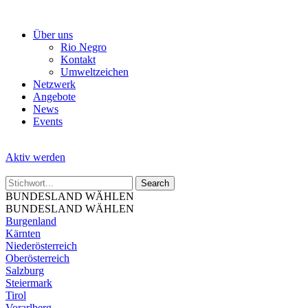
Skip
to
Über uns
the
Rio Negro
content
Kontakt
Umweltzeichen
Netzwerk
Angebote
News
Events
Aktiv werden
BUNDESLAND WÄHLEN
BUNDESLAND WÄHLEN
Burgenland
Kärnten
Niederösterreich
Oberösterreich
Salzburg
Steiermark
Tirol
Vorarlberg